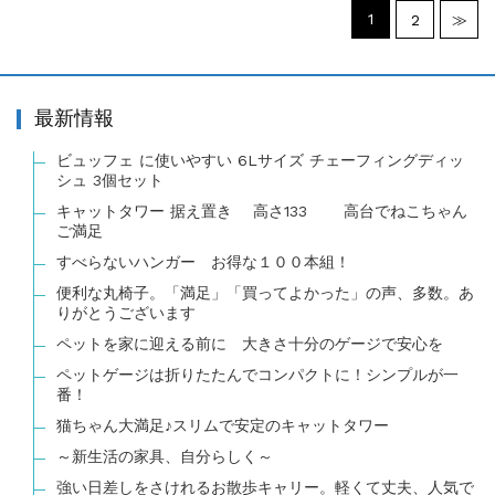
1
2
≫
最新情報
ビュッフェ に使いやすい 6Lサイズ チェーフィングディッ
シュ 3個セット
キャットタワー 据え置き 高さ133 高台でねこちゃん
ご満足
すべらないハンガー お得な１００本組！
便利な丸椅子。「満足」「買ってよかった」の声、多数。あ
りがとうございます
ペットを家に迎える前に 大きさ十分のゲージで安心を
ペットゲージは折りたたんでコンパクトに！シンプルが一
番！
猫ちゃん大満足♪スリムで安定のキャットタワー
～新生活の家具、自分らしく～
強い日差しをさけれるお散歩キャリー。軽くて丈夫、人気で