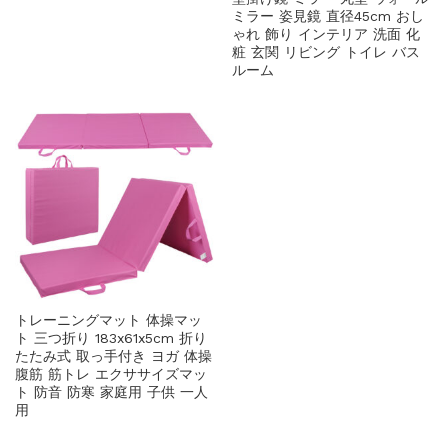
ミラー 姿見鏡 直径45cm おし
ゃれ 飾り インテリア 洗面 化
粧 玄関 リビング トイレ バス
ルーム
トレーニングマット 体操マッ
ト 三つ折り 183x61x5cm 折り
たたみ式 取っ手付き ヨガ 体操
腹筋 筋トレ エクササイズマッ
ト 防音 防寒 家庭用 子供 一人
用