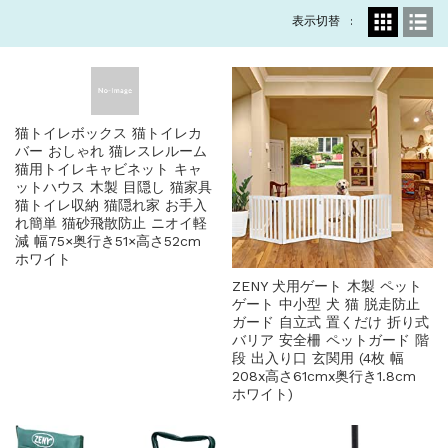
ビュッフェ に使いやすい 6Lサイズ チ...
表示切替
お勧め商品
2022.7.27
ひょっこり逃げてしまった猫ちゃんの保護、...
お勧め商品
2022.6.2
背もたれ付きのカウンターチェアー。飲んで...
お知らせ
2022.2.16
猫トイレボックス 猫トイレカ
～新生活の家具、自分らしく～...
バー おしゃれ 猫レスレルーム
猫用トイレキャビネット キャ
お知らせ
2021.12.7
ットハウス 木製 目隠し 猫家具
「auＰＡＹマーケット」での販売を開始し...
猫トイレ収納 猫隠れ家 お手入
れ簡単 猫砂飛散防止 ニオイ軽
減 幅75×奥行き51×高さ52cm
ホワイト
ZENY 犬用ゲート 木製 ペット
ゲート 中小型 犬 猫 脱走防止
ガード 自立式 置くだけ 折り式
バリア 安全柵 ペットガード 階
段 出入り口 玄関用 (4枚 幅
208x高さ61cmx奥行き1.8cm
ホワイト)