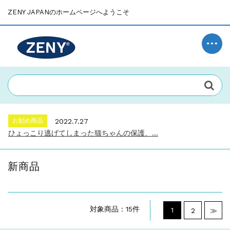
ZENY JAPANのホームページへようこそ
お知らせ
2021.12.7
「auＰＡＹマーケット」での販売を開始し...
Uncategorized
2023.3.22
ビュッフェ に使いやすい 6Lサイズ チ...
お勧め商品
2022.7.27
ひょっこり逃げてしまった猫ちゃんの保護、...
お勧め商品
2022.6.2
背もたれ付きのカウンターチェアー。飲んで...
新商品
お知らせ
2022.2.16
～新生活の家具、自分らしく～...
お知らせ
2021.12.7
「auＰＡＹマーケット」での販売を開始し...
対象商品：15件
1
2
≫
Uncategorized
2023.3.22