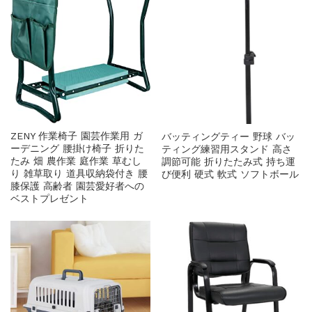
ZENY 作業椅子 園芸作業用 ガ
バッティングティー 野球 バッ
ーデニング 腰掛け椅子 折りた
ティング練習用スタンド 高さ
たみ 畑 農作業 庭作業 草むし
調節可能 折りたたみ式 持ち運
り 雑草取り 道具収納袋付き 腰
び便利 硬式 軟式 ソフトボール
膝保護 高齢者 園芸愛好者への
ベストプレゼント