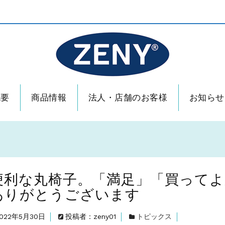
概要
商品情報
法人・店舗のお客様
お知らせ
」での販売を開始しました！
いやすい 6Lサイズ チェーフィングディッシュ 3個セット
助けします！アニマルトラップで農作物の保護、愛犬 愛猫の確保を。
ターチェアー。飲んで、食べて、うっとり。
便利な丸椅子。「満足」「買ってよ
しく～
ありがとうございます
」での販売を開始しました！
いやすい 6Lサイズ チェーフィングディッシュ 3個セット
022年5月30日
投稿者：zeny01
トピックス
助けします！アニマルトラップで農作物の保護、愛犬 愛猫の確保を。