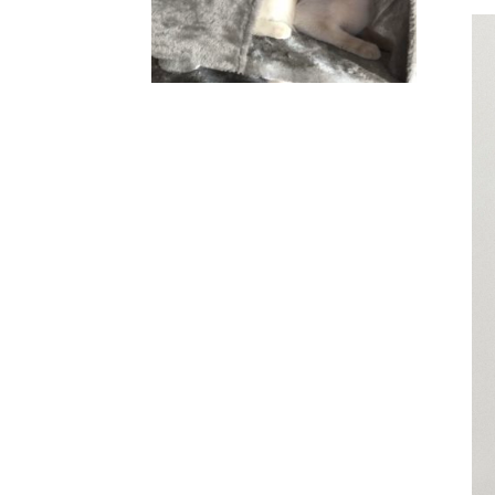
簡単で安全なのが人気です！
背もたれ付きのカウン
お勧め商品
2022.6.2
～新生活の家具、自分ら
お知らせ
2022.2.16
「auＰＡＹマーケット
お知らせ
2021.12.7