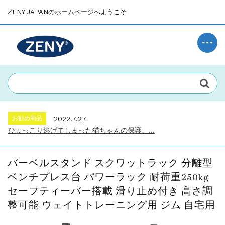
ZENY JAPANのホームページへようこそ
お知らせ
2021.12.7
「auＰＡＹマーケット」での販売を開始し...
Uncategorized
2023.3.22
ビュッフェ に使いやすい 6Lサイズ チ...
お勧め商品
2022.7.27
ひょっこり逃げてしまった猫ちゃんの保護、...
お勧め商品
2022.6.2
背もたれ付きのカウンターチェアー。飲んで...
バーベルスタンド スクワットラック 分離型
お知らせ
2022.2.16
ベンチプレス台 パワーラック 耐荷重250kg
～新生活の家具、自分らしく～...
セーフティーバー搭載 滑り止め付き 高さ調
お知らせ
2021.12.7
整可能 ウェイトトレーニング用 ジム 自宅用
「auＰＡＹマーケット」での販売を開始し...
Uncategorized
2023.3.22