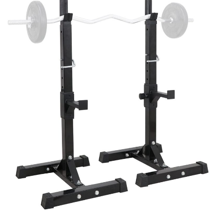
ビュッフェ に使いやすい 6Lサイズ チ...
お勧め商品
2022.7.27
ひょっこり逃げてしまった猫ちゃんの保護、...
お勧め商品
2022.6.2
背もたれ付きのカウンターチェアー。飲んで...
お知らせ
2022.2.16
～新生活の家具、自分らしく～...
お知らせ
2021.12.7
「auＰＡＹマーケット」での販売を開始し...